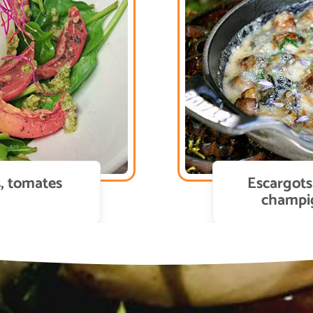
s, tomates
Escargots
champig