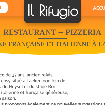
Il Rifugio
9
ACCU
RESTAURANT – PIZZERIA
NE FRANÇAISE ET ITALIENNE À 
ce de 37 ans, ancien relais
 cosy situé à Laeken non loin de
s du Heysel et du stade Roi
italienne et française généreuse,
e saison.
nous proposons également de nouvelles suggestions to