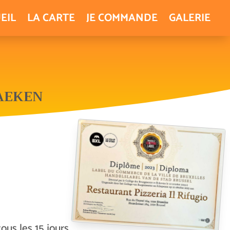
EIL
LA CARTE
JE COMMANDE
GALERIE
LAEKEN
us les 15 jours.