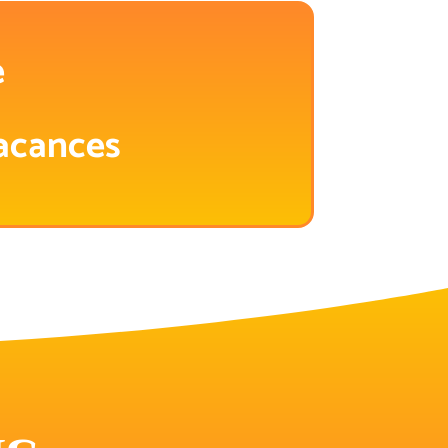
é
acances