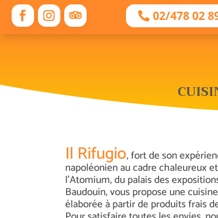
02/478 02 8
CUISI
Il Rifugio
, fort de son expérien
napoléonien au cadre chaleureux et
l’Atomium, du palais des exposition
Baudouin, vous propose une cuisine 
élaborée à partir de produits frais d
Pour satisfaire toutes les envies, 